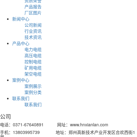
资质荣誉
实际情况用去一段之后，剩下的部分就
产品报告
单包扎一下断口，由于平时露天摆放且
厂区图片
日子一久，难免就会有水汽渗入电缆。
新闻中心
设时，需要经常穿越道路、桥梁和涵洞
公司新闻
气或其他原因，电缆沟内也时常积聚了
行业资讯
设过程中，不可避免的会出现电缆头浸
况，因塑料布包扎不严或破损而使水进
技术资讯
外在牵引和穿管时，有时也会发生外护
产品中心
被刮坏现象，当使用机械牵引时，这种
电力电缆
出。电缆（3）电缆敷设完成后，因现
高压电缆
制未能及时进行电缆头制作，使未经密
控制电缆
缆断口长期暴露在空气中，甚至浸在水
矿用电缆
大量进入电缆。（4）在电缆制作过程
架空电缆
头和中间接头），由于施工人员的疏忽
案例中心
理的电缆端头有时会不小心掉入现场的
案例展示
（5）在电缆的正常运行中，如果因某
案例分类
穿等故障时，电缆沟中的积水便会沿着
联系我们
电缆内部；在土建施工中，尤其是在使
联系我们
机械的建筑工地，因各种人为因素而引
损或击穿事故，也屡见不鲜。当发生此
公司
电缆绝缘遭严重破坏，也会...
电话：0371-67640891 网址：www.hnxianlan.com
手机：13803995739 地址：郑州高新技术产业开发区合欢西街1
号