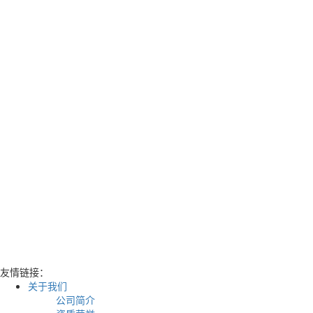
的。在运行过程中放出的热量会被导线
而引起导线温度的升高。导线在运行过
停地在吸收电流做功释放的热量，但其
限制的上升。因为导线在吸热的同时，
向外界放热，事实表明，导线通电后温
升，温度恒定在某个点上。在这个恒定
吸、放热功率一致，导线处于热平衡状
受较高温度运行的能力是有限度的，超
度运行会出现危险。这个高温度自然也
流，导线超过这个电流运行即是过载。
接导致导线本身及其附近物品温度升高
是导致该类火灾直接的原因。过载使双
缘层破坏引起短路，烧毁设备，引发火
线靠其间绝缘层隔开，过载使绝缘层软
而导致两股导线直接接触引起短路，烧
时短路瞬间大电流产生的高温使线路起
产生的熔珠落至可...
·
郑州第三电缆厂——电缆进
友情链接：
关于我们
电缆进水的原因：（1）新进的整盘电
公司简介
其两头均使用塑料密封套封住，但在施