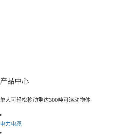
2005
年
成立于
郑州第三电缆有限公司经过20余年的发展
200
人
员工将近
产品中心
中级和高级技术人员18人，质检（计量）检查试验人员10人，能
生产各种规格型号的电线电缆上千种，并在全省的线缆行业具有一
定影响力的中型电线电缆生产企业。
单人可轻松移动重达300吨可滚动物体
电力电缆