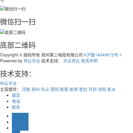
·
郑州三缆：防火电缆受潮原
预防措施
防火电缆作为一种重要的电力传输材料
微信扫一扫
电力、交通等领域有着广泛的应用。防
要功能是在火灾发生时，仍能保持线路
保电源和信息的正常传输。然而，防火
潮，其性能会受到影响，甚至可能导致
底部二维码
本文将分析防火电缆受潮的原因，并提
防措施。一、防火电缆受潮的原因1. 
Copyright © 版权所有 郑州第三电缆有限公司
ICP备14049872号-1
密封不严实在电缆的制造、运输和安装
Powered by
祥云平台
技术支持：
华企祥云
免责声明
果端部封帽密封不严实，或者在使用过
坏，会导致水汽进入电缆内部，从而引
技术支持：
外绝缘层损坏防火电缆的外绝缘层如果
意地损坏，如切割、磨损等，会降低绝
祥云平台
性能，使水汽进入电缆内部。3. 操作
主营城市：
河南
郑州
巩义
荥阳
新密
新郑
登封
开封
洛阳
新乡
火电缆时，由于操作不当，如电缆被击
首页
被破坏等，会导致电缆内部受潮。4. 
电话
不严实防火电缆的一些部件如果没有密
联系
气或水分就会从电缆端部或电缆保护层
缘层，然后渗入电缆各个附件。5. 环
业务咨询
的气候条件下，如回南天、梅雨季节等
阿里旺旺
湿度较高，防火电缆容易受潮。此外，
在线留言
道等封闭空间内的通风不良也会导致电